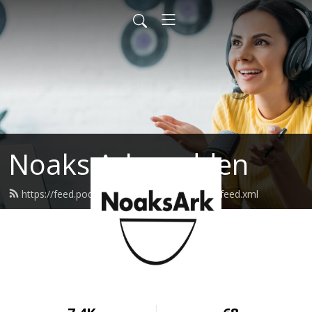
Noaks Ark-podden
https://feed.podbean.com/noaksarkpodden/feed.xml