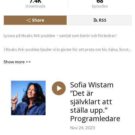
7.4K
68
Downloads
Episodes
Share
RSS
Lyssna på Noaks Ark-podden – samtal som berör och förändrar!

I Noaks Ark-podden bjuder vi in gäster för att prata om hiv, hälsa, livsstil 
och populärkultur – och om allmängiltiga frågor som berör vad det 
Show more >>
innebär att vara människa. Genom öppna och nyfikna samtal vill vi öka 
kunskap, bryta stigman och förändra attityder.

Noaks Ark arbetar för att minska spridningen av hiv och andra sexuellt 
Sofia Wistam
överförbara infektioner genom utbildning, rådgivning och testning med 
”Det är
snabbsvar. Vi stöttar personer som lever med hiv och deras närstående 
samt driver opinion för att skapa en mer inkluderande värld.

självklart att
ställa upp.”
Tillsammans gör vi skillnad!
Programledare
Nov 24, 2023