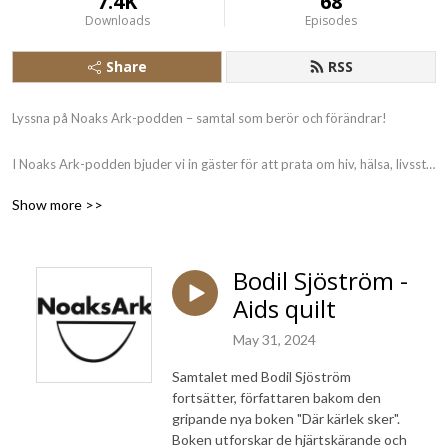
7.4K
68
Downloads
Episodes
Share
RSS
Lyssna på Noaks Ark-podden – samtal som berör och förändrar!

I Noaks Ark-podden bjuder vi in gäster för att prata om hiv, hälsa, livsstil 
och populärkultur – och om allmängiltiga frågor som berör vad det 
Show more >>
innebär att vara människa. Genom öppna och nyfikna samtal vill vi öka 
kunskap, bryta stigman och förändra attityder.

Noaks Ark arbetar för att minska spridningen av hiv och andra sexuellt 
Bodil Sjöström -
överförbara infektioner genom utbildning, rådgivning och testning med 
Aids quilt
snabbsvar. Vi stöttar personer som lever med hiv och deras närstående 
samt driver opinion för att skapa en mer inkluderande värld.

May 31, 2024
Tillsammans gör vi skillnad!
Samtalet med Bodil Sjöström
fortsätter, författaren bakom den
gripande nya boken "Där kärlek sker".
Boken utforskar de hjärtskärande och