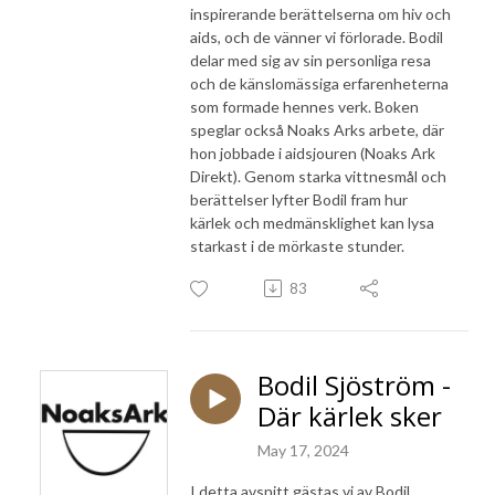
inspirerande berättelserna om hiv och
aids, och de vänner vi förlorade. Bodil
delar med sig av sin personliga resa
och de känslomässiga erfarenheterna
som formade hennes verk. Boken
speglar också Noaks Arks arbete, där
hon jobbade i aidsjouren (Noaks Ark
Direkt). Genom starka vittnesmål och
berättelser lyfter Bodil fram hur
kärlek och medmänsklighet kan lysa
starkast i de mörkaste stunder.
83
Bodil Sjöström -
Där kärlek sker
May 17, 2024
I detta avsnitt gästas vi av Bodil