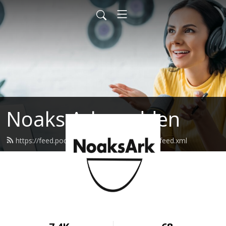
Noaks Ark-podden
https://feed.podbean.com/noaksarkpodden/feed.xml